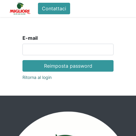
Contattaci
Home
Shop
La Fam
E-mail
Reimposta password
Ritorna al login