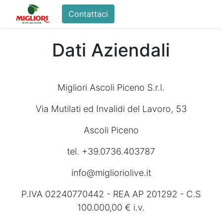
Contattaci
Home
Shop
La Fam
Dati Aziendali
Migliori Ascoli Piceno S.r.l.
Via Mutilati ed Invalidi del Lavoro, 53
Ascoli Piceno
tel. +39.0736.403787
info@miglioriolive.it
P.IVA 02240770442 - REA AP 201292 - C.S
100.000,00 € i.v.