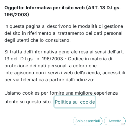
Oggetto: Informativa per il sito web (ART. 13 D.Lgs.
196/2003)
In questa pagina si descrivono le modalità di gestione
del sito in riferimento al trattamento dei dati personali
degli utenti che lo consultano.
Si tratta dell’informativa generale resa ai sensi dell'art.
13 del D.Lgs. n. 196/2003 - Codice in materia di
protezione dei dati personali a coloro che
interagiscono con i servizi web dell’azienda, accessibili
per via telematica a partire dall’indirizzo:
www.miglioriolive.it corrispondente alla pagina iniziale
Usiamo cookies per fornire una migliore esperienza
del sito ufficiale.
utente su questo sito.
Politica sui cookie
Ulteriori e specifiche informative di sintesi verranno
progressivamente riportate e visualizzate nelle pagine
del sito predisposte per particolari servizi a richiesta.
Solo essenziali
Accetto